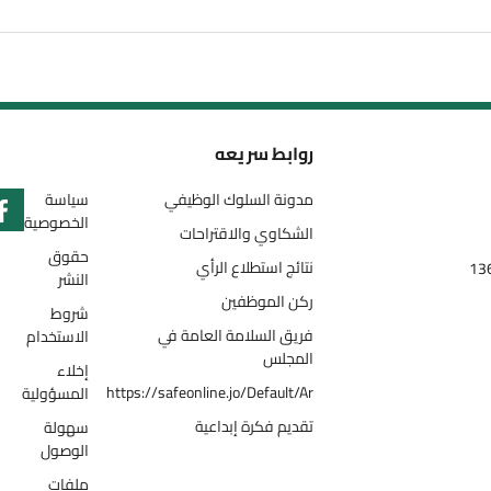
روابط سريعه
مدونة السلوك الوظيفي
سياسة
الخصوصية
الشكاوي والاقتراحات
حقوق
نتائج استطلاع الرأي
النشر
ركن الموظفين
شروط
فريق السلامة العامة في
الاستخدام
المجلس
إخلاء
https://safeonline.jo/Default/Ar
المسؤولية
تقديم فكرة إبداعية
سهولة
الوصول
ملفات